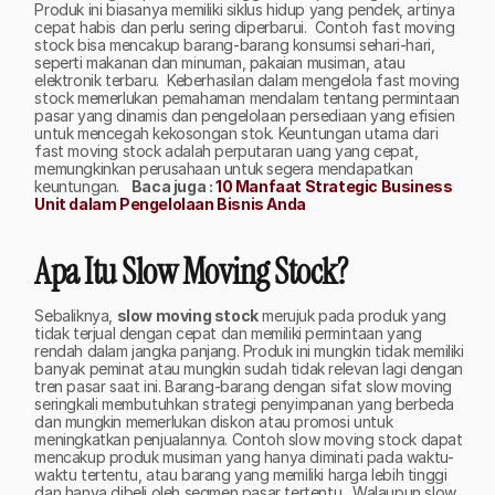
Produk ini biasanya memiliki siklus hidup yang pendek, artinya 
cepat habis dan perlu sering diperbarui.  Contoh fast moving 
stock bisa mencakup barang-barang konsumsi sehari-hari, 
seperti makanan dan minuman, pakaian musiman, atau 
elektronik terbaru.  Keberhasilan dalam mengelola fast moving 
stock memerlukan pemahaman mendalam tentang permintaan 
pasar yang dinamis dan pengelolaan persediaan yang efisien 
untuk mencegah kekosongan stok. Keuntungan utama dari 
fast moving stock adalah perputaran uang yang cepat, 
memungkinkan perusahaan untuk segera mendapatkan 
keuntungan.   
Baca juga : 
10 Manfaat Strategic Business 
Unit dalam Pengelolaan Bisnis Anda
Apa Itu Slow Moving Stock?
Sebaliknya, 
slow moving stock
 merujuk pada produk yang 
tidak terjual dengan cepat dan memiliki permintaan yang 
rendah dalam jangka panjang. Produk ini mungkin tidak memiliki 
banyak peminat atau mungkin sudah tidak relevan lagi dengan 
tren pasar saat ini. Barang-barang dengan sifat slow moving 
seringkali membutuhkan strategi penyimpanan yang berbeda 
dan mungkin memerlukan diskon atau promosi untuk 
meningkatkan penjualannya. Contoh slow moving stock dapat 
mencakup produk musiman yang hanya diminati pada waktu-
waktu tertentu, atau barang yang memiliki harga lebih tinggi 
dan hanya dibeli oleh segmen pasar tertentu.  Walaupun slow 