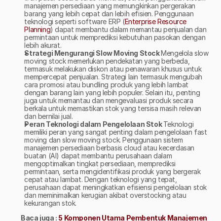
manajemen persediaan yang memungkinkan pergerakan 
barang yang lebih cepat dan lebih efisien. Penggunaan 
teknologi seperti software ERP (
Enterprise Resource 
Planning
) dapat membantu dalam memantau penjualan dan 
permintaan untuk memprediksi kebutuhan pasokan dengan 
lebih akurat.
Strategi Mengurangi Slow Moving Stock 
Mengelola slow 
moving stock memerlukan pendekatan yang berbeda, 
termasuk melakukan diskon atau penawaran khusus untuk 
mempercepat penjualan. Strategi lain termasuk mengubah 
cara promosi atau bundling produk yang lebih lambat 
dengan barang lain yang lebih populer. Selain itu, penting 
juga untuk memantau dan mengevaluasi produk secara 
berkala untuk memastikan stok yang tersisa masih relevan 
dan bernilai jual.
Peran Teknologi dalam Pengelolaan Stok 
Teknologi 
memiliki peran yang sangat penting dalam pengelolaan fast 
moving dan slow moving stock. Penggunaan sistem 
manajemen persediaan berbasis cloud atau kecerdasan 
buatan (AI) dapat membantu perusahaan dalam 
mengoptimalkan tingkat persediaan, memprediksi 
permintaan, serta mengidentifikasi produk yang bergerak 
cepat atau lambat. Dengan teknologi yang tepat, 
perusahaan dapat meningkatkan efisiensi pengelolaan stok 
dan meminimalkan kerugian akibat overstocking atau 
kekurangan stok.
Baca juga : 
5 Komponen Utama Pembentuk Manajemen 