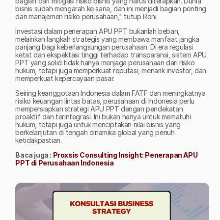
bagian dari mitigasi risiko bisnis yang harus diterapkan. Dunia 
bisnis sudah mengarah ke sana, dan ini menjadi bagian penting 
dari manajemen risiko perusahaan," tutup Roni.
Investasi dalam penerapan APU PPT bukanlah beban, 
melainkan langkah strategis yang membawa manfaat jangka 
panjang bagi keberlangsungan perusahaan. Di era regulasi 
ketat dan ekspektasi tinggi terhadap transparansi, sistem APU 
PPT yang solid tidak hanya menjaga perusahaan dari risiko 
hukum, tetapi juga memperkuat reputasi, menarik investor, dan 
memperkuat kepercayaan pasar.
Seiring keanggotaan Indonesia dalam FATF dan meningkatnya 
risiko keuangan lintas batas, perusahaan di Indonesia perlu 
mempersiapkan strategi APU PPT dengan pendekatan 
proaktif dan terintegrasi. Ini bukan hanya untuk mematuhi 
hukum, tetapi juga untuk menciptakan nilai bisnis yang 
berkelanjutan di tengah dinamika global yang penuh 
ketidakpastian.
Baca juga : 
Proxsis Consulting Insight: Penerapan APU 
PPT di Perusahaan Indonesia