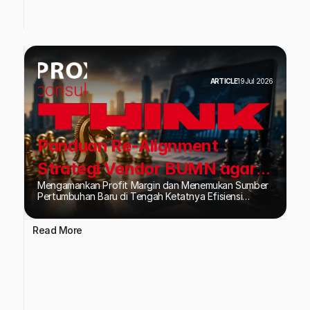
ARTICLE
19 Jul 2026
Panduan Re-Alignment
Strategi Vendor BUMN agar
Mengamankan Profit Margin dan Menemukan Sumber
Tetap Kompetitif
Pertumbuhan Baru di Tengah Ketatnya Efisiensi
Anggaran Proyek Pelat Merah.
Read More