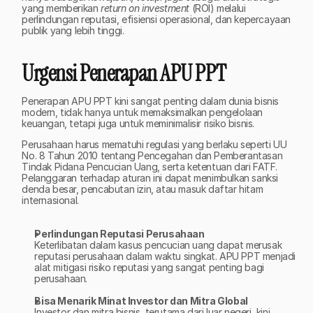
yang memberikan 
return on investment
 (ROI) melalui 
perlindungan reputasi, efisiensi operasional, dan kepercayaan 
publik yang lebih tinggi.
Urgensi Penerapan APU PPT
Penerapan APU PPT kini sangat penting dalam dunia bisnis 
modern, tidak hanya untuk memaksimalkan pengelolaan 
keuangan, tetapi juga untuk meminimalisir risiko bisnis. 
Perusahaan harus mematuhi regulasi yang berlaku seperti UU 
No. 8 Tahun 2010 tentang Pencegahan dan Pemberantasan 
Tindak Pidana Pencucian Uang, serta ketentuan dari FATF. 
Pelanggaran terhadap aturan ini dapat menimbulkan sanksi 
denda besar, pencabutan izin, atau masuk daftar hitam 
internasional.
Perlindungan Reputasi Perusahaan
Keterlibatan dalam kasus pencucian uang dapat merusak 
reputasi perusahaan dalam waktu singkat. APU PPT menjadi 
alat mitigasi risiko reputasi yang sangat penting bagi 
perusahaan.
Bisa Menarik Minat Investor dan Mitra Global
Investor dan mitra bisnis, terutama dari luar negeri, kini 