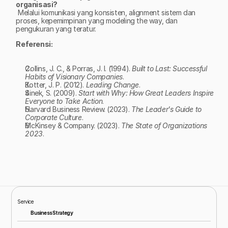
organisasi?
 Melalui komunikasi yang konsisten, alignment sistem dan 
proses, kepemimpinan yang modeling the way, dan 
pengukuran yang teratur.
Referensi:
Collins, J. C., & Porras, J. I. (1994). 
Built to Last: Successful 
Habits of Visionary Companies
.
Kotter, J. P. (2012). 
Leading Change
.
Sinek, S. (2009). 
Start with Why: How Great Leaders Inspire 
Everyone to Take Action
.
Harvard Business Review. (2023). 
The Leader's Guide to 
Corporate Culture
.
McKinsey & Company. (2023). 
The State of Organizations 
2023
.
Service
Business Strategy