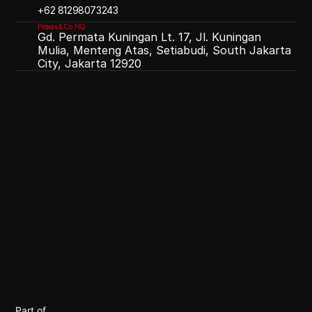
‪+62 81298073243
Proxsis & Co. HQ
Gd. Permata Kuningan Lt. 17, Jl. Kuningan
Mulia, Menteng Atas, Setiabudi, South Jakarta
City, Jakarta 12920
OPTIMIST
OVERJOYED
OUTSTANDING
Part of 