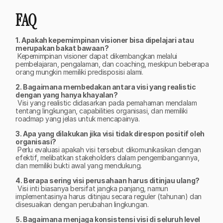
FAQ
1. Apakah kepemimpinan visioner bisa dipelajari atau 
merupakan bakat bawaan?
 Kepemimpinan visioner dapat dikembangkan melalui 
pembelajaran, pengalaman, dan coaching, meskipun beberapa 
orang mungkin memiliki predisposisi alami.
2. Bagaimana membedakan antara visi yang realistic 
dengan yang hanya khayalan?
 Visi yang realistic didasarkan pada pemahaman mendalam 
tentang lingkungan, capabilities organisasi, dan memiliki 
roadmap yang jelas untuk mencapainya.
3. Apa yang dilakukan jika visi tidak direspon positif oleh 
organisasi?
 Perlu evaluasi apakah visi tersebut dikomunikasikan dengan 
efektif, melibatkan stakeholders dalam pengembangannya, 
dan memiliki bukti awal yang mendukung.
4. Berapa sering visi perusahaan harus ditinjau ulang?
 Visi inti biasanya bersifat jangka panjang, namun 
implementasinya harus ditinjau secara reguler (tahunan) dan 
disesuaikan dengan perubahan lingkungan.
5. Bagaimana menjaga konsistensi visi di seluruh level 