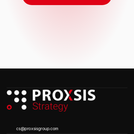
cs@proxsisgroup.com 