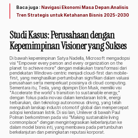
Baca juga : 
Navigasi Ekonomi Masa Depan:Analisis 
Tren Strategis untuk Ketahanan Bisnis 2025-2030
Studi Kasus: Perusahaan dengan 
Kepemimpinan Visioner yang Sukses
Di bawah kepemimpinan Satya Nadella, Microsoft mengadopsi 
visi "Empower every person and every organization on the 
planet to achieve more" dengan melakukan transformasi dari 
pendekatan Windows-centric menjadi cloud-first dan mobile-
first, yang menghasilkan pertumbuhan signifikan dalam valuasi 
perusahaan serta memperkuat posisinya di cloud computing. 
Sementara itu, Tesla, yang dipimpin Elon Musk, memiliki visi 
"Accelerate the world's transition to sustainable energy," 
dengan fokus pada inovasi dalam kendaraan listrik, energi 
terbarukan, dan teknologi autonomous driving, yang telah 
mengubah lanskap industri otomotif global dan mempercepat 
adopsi kendaraan listrik. Di sisi lain, Unilever di bawah Paul 
Polman berkomitmen pada visi "Making sustainable living 
commonplace" dengan mengintegrasikan keberlanjutan ke 
dalam model bisnis inti, yang membawa pada pertumbuhan 
berkelanjutan dan peningkatan reputasi korporat.