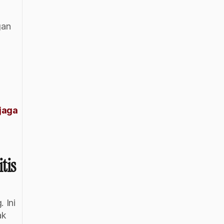
an 
aga 
tis
 
Ini 
k 