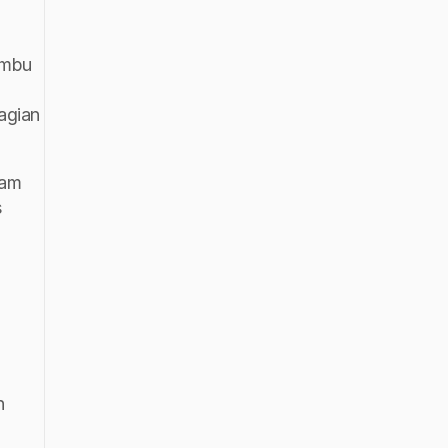
mbu 
gian 
am 
 
 