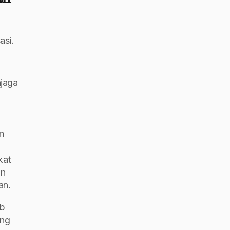
si. 
aga 
 
at 
n 
an.
b 
ng 