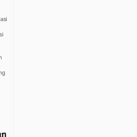
si 
i 
 
ng 
n 