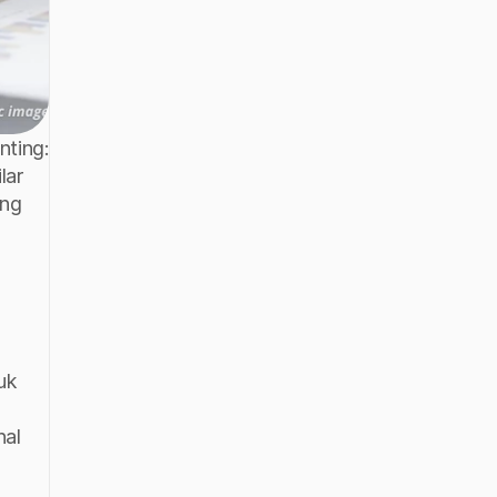
ting: 
ar 
ng 
k 
al 