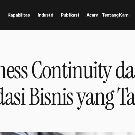
Kapabilitas
Industri
Publikasi
Acara
Tentang Kami
ess Continuity da
ndasi Bisnis yang 