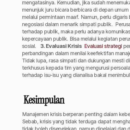
mengatasinya. Kemudian, jika sudah menemukan 
menunjuk juru bicara berbicara di depan umum
melalui permintaan maaf. Namun, perlu digaris 
negosiasi dalam menarik simpati publik. 
Perusa
terhadap publik, maka perlu adanya komunikasi
kepercayaan publik. Bisa melalui kegiatan peru
sosial.
3. Evaluasi Krisis 
Evaluasi strategi
 pe
perbandingan dalam menilai keefektifan manajem
Tidak lupa, rasa simpati dan dukungan mesti d
terkhusus kepada tim yang mengurusi persoalan 
terhadap isu-isu yang dianalisa bakal menimbul
 Kesimpulan
Manajemen krisis berperan penting dalam kebe
Sebab, krisis yang tidak terduga dapat mengh
tidak boleh disepelekan, namun dipelajari dan