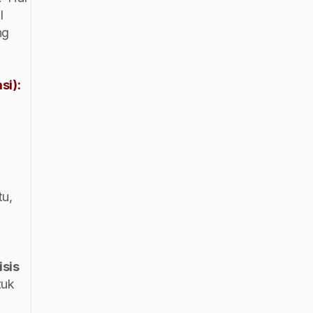
 
g 
i): 
u, 
isis
uk 