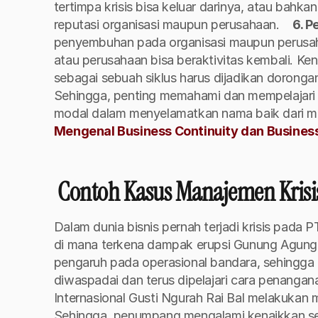
tertimpa krisis bisa keluar darinya, atau bah
reputasi organisasi maupun perusahaan. 
6. P
penyembuhan pada organisasi maupun perusahaa
atau perusahaan bisa beraktivitas kembali. Kend
sebagai sebuah siklus harus dijadikan doronga
Sehingga, penting memahami dan mempelajari m
modal dalam menyelamatkan nama baik dari masa
Mengenal Business Continuity dan Business
 Contoh Kasus Manajemen Krisi
Dalam dunia bisnis pernah terjadi krisis pada P
di mana terkena dampak erupsi Gunung Agung p
pengaruh pada operasional bandara, sehingga k
diwaspadai dan terus dipelajari cara penangana
Internasional Gusti Ngurah Rai Bal melakukan m
Sehingga, penumpang mengalami kenaikkan se