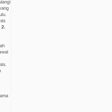
angi 
yang 
lu. 
is 
2. 
ah 
awal 
dilakukan dan diselesaikan, supaya organisasi atau perusahaan tidak berlama-lama tertimpa dampak krisis. 
 
nama 