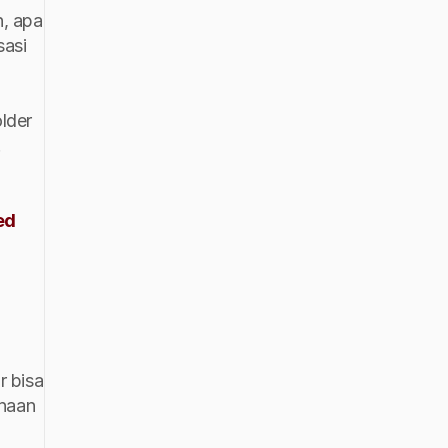
, apa 
asi 
der 
bisa diatasi dengan baik, melalui manajemen krisis yang melibatkan orang-orang mumpuni di bidangnya. 
d 
 bisa 
haan 