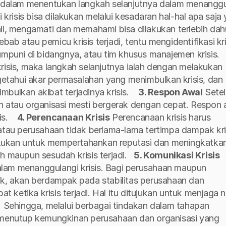
dalam menentukan langkah selanjutnya dalam menanggul
 krisis bisa dilakukan melalui kesadaran hal-hal apa saja 
li, mengamati dan memahami bisa dilakukan terlebih dahu
b atau pemicu krisis terjadi, tentu mengidentifikasi kris
uni di bidangnya, atau tim khusus manajemen krisis. 
risis, maka langkah selanjutnya ialah dengan melakukan 
ngetahui akar permasalahan yang menimbulkan krisis, dan 
bulkan akibat terjadinya krisis. 
3. Respon Awal
Setel
haan atau organisasi mesti bergerak dengan cepat. Respon 
s. 
4. Perencanaan Krisis
Perencanaan krisis harus 
kukan untuk mempertahankan reputasi dan meningkatkan
h maupun sesudah krisis terjadi.
5. Komunikasi Krisis
lam menanggulangi krisis. Bagi perusahaan maupun 
ik, akan berdampak pada stabilitas perusahaan dan 
at ketika krisis terjadi. Hal itu ditujukan untuk menjaga 
 
Sehingga, melalui berbagai tindakan dalam tahapan 
k menutup kemungkinan perusahaan dan organisasi yang 