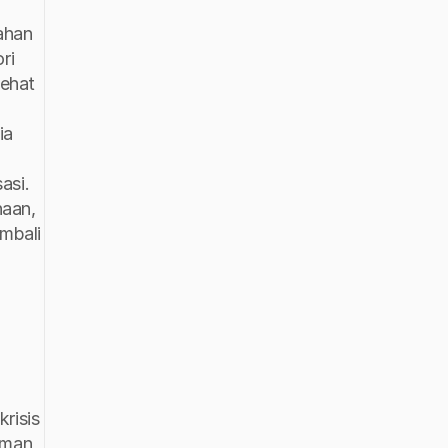
han 
i 
ehat 
a 
si. 
aan, 
mbali 
krisis 
man 