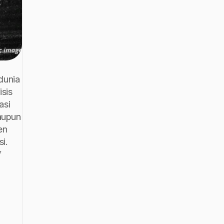
unia 
sis 
si 
upun 
n 
. 
 