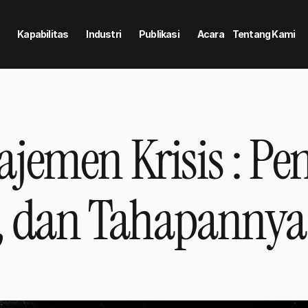
Kapabilitas
Industri
Publikasi
Acara
Tentang Kami
emen Krisis : Pen
h, dan Tahapannya