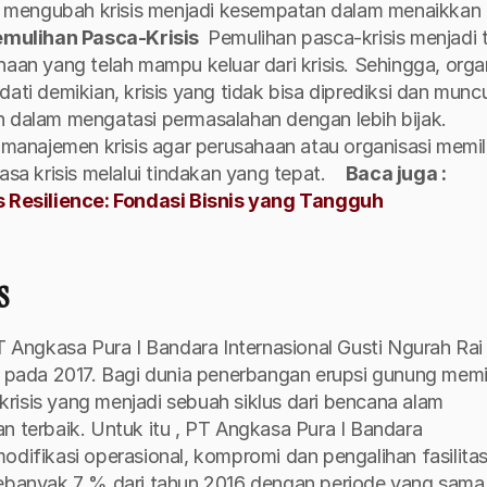
kan mengubah krisis menjadi kesempatan dalam menaikkan 
emulihan Pasca-Krisis 
Pemulihan pasca-krisis menjadi 
n yang telah mampu keluar dari krisis. Sehingga, organ
ati demikian, krisis yang tidak bisa diprediksi dan muncul
n dalam mengatasi permasalahan dengan lebih bijak. 
anajemen krisis agar perusahaan atau organisasi memilik
 krisis melalui tindakan yang tepat. 
Baca juga : 
 Resilience: Fondasi Bisnis yang Tangguh
s
T Angkasa Pura I Bandara Internasional Gusti Ngurah Rai B
ada 2017. Bagi dunia penerbangan erupsi gunung memili
risis yang menjadi sebuah siklus dari bencana alam 
n terbaik. Untuk itu , PT Angkasa Pura I Bandara 
odifikasi operasional, kompromi dan pengalihan fasilitas.
banyak 7 % dari tahun 2016 dengan periode yang sama.